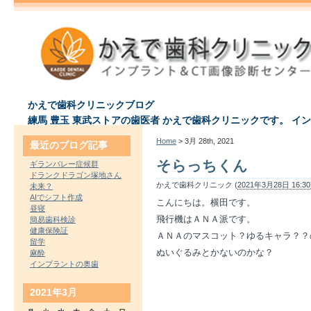
かえで歯科クリニックブログ
練馬 豊玉 東武ストアの歯医者 かえで歯科クリニックです。 イ
Home
> 3月 28th, 2021
最近のブログ記事
そらっちくん
ギランバレー症候群
ドランクドラゴン塚地さん
かえで歯科クリニック (
2021年3月28日 16:30
未来？
AIでシフト作成
こんにちは。横田です。
昼寝
飛行機はＡＮＡ派です。
簡易歯科検診
健康保険証
ＡＮＡのマスコット？ゆるキャラ？？
留学
ぬいぐるみとかないのかな？
麻酔
インプラントの奥歯
2021年3月