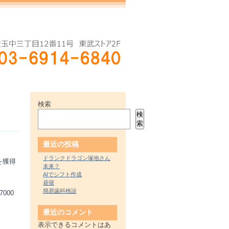
検索
検
索
最近の投稿
ドランクドラゴン塚地さん
を獲得
未来？
AIでシフト作成
昼寝
簡易歯科検診
000
最近のコメント
表示できるコメントはあ