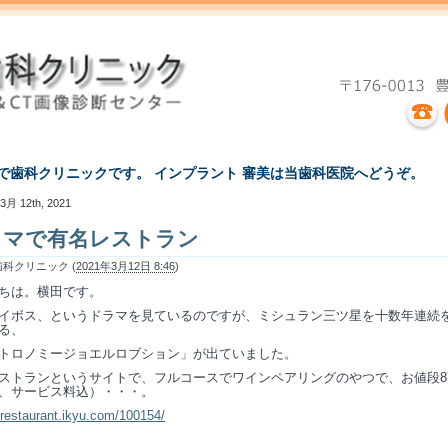
えで歯科クリニックです。 インプラント 審美は当歯科医院へどうぞ。
3月 12th, 2021
ラマで有名レストラン
科クリニック (
2021年3月12日 8:46
)
ちは。横田です。
イボス、というドラマを見ているのですが、ミシュラン三ツ星を十数年連続
る、
トロノミージョエルロブション」が出ていました。
ストランというサイトで、フルコースでワインペアリングのやつで、お値段87
、サービス料込）・・・。
//restaurant.ikyu.com/100154/