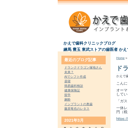
かえで歯科クリニックブログ
練馬 豊玉 東武ストアの歯医者 か
Home
> 
最近のブログ記事
ド
ドランクドラゴン塚地さん
未来？
かえで歯
AIでシフト作成
昼寝
こんに
簡易歯科検診
オーマ
健康保険証
してい
留学
麻酔
「ガス
インプラントの奥歯
一休レ
藤原竜也のレタス
円（税
https:
2021年3月