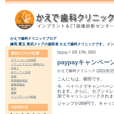
かえで歯科クリニックブログ
練馬 豊玉 東武ストアの歯医者 かえで歯科クリニックです。 イ
Home
> 3月 17th, 2021
最近のブログ記事
ギランバレー症候群
paypayキャンペー
ドランクドラゴン塚地さん
未来？
かえで歯科クリニック (
2021年3月
AIでシフト作成
昼寝
こんにちは。横田です。
簡易歯科検診
健康保険証
今、ペイペイでキャンペーン
留学
れます。さらに、セブンイレ
麻酔
加でキャッシュバックされま
インプラントの奥歯
ジャンプが269円で、キャッ
2021年3月