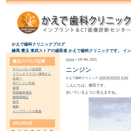
かえで歯科クリニックブログ
練馬 豊玉 東武ストアの歯医者 かえで歯科クリニックです。 イ
Home
> 3月 6th, 2021
最近のブログ記事
ニンジン
ギランバレー症候群
ドランクドラゴン塚地さん
かえで歯科クリニック (
2021年3月6日 9:20
)
未来？
AIでシフト作成
こんにちは。横田です。
昼寝
歩いているように見えますね。
簡易歯科検診
健康保険証
留学
麻酔
インプラントの奥歯
2021年3月