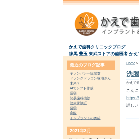
かえで歯科クリニックブログ
練馬 豊玉 東武ストアの歯医者 か
Home
> 
最近のブログ記事
洗
ギランバレー症候群
ドランクドラゴン塚地さん
かえで歯
未来？
AIでシフト作成
こんに
昼寝
https:/
簡易歯科検診
健康保険証
詳しい
留学
麻酔
インプラントの奥歯
2021年3月