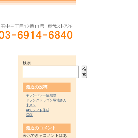
検索
検
索
最近の投稿
ギランバレー症候群
ドランクドラゴン塚地さん
未来？
AIでシフト作成
昼寝
最近のコメント
表示できるコメントはあ