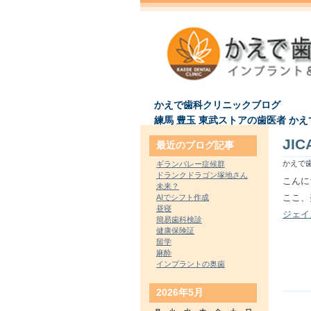
かえで歯科クリニックブログ
練馬 豊玉 東武ストアの歯医者 か
JIC
最近のブログ記事
かえで歯
ギランバレー症候群
ドランクドラゴン塚地さん
こんに
未来？
ここ、
AIでシフト作成
昼寝
ジェイズ
簡易歯科検診
健康保険証
留学
麻酔
インプラントの奥歯
2026年5月