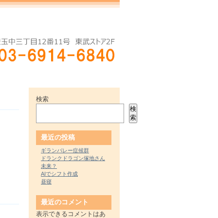
検索
検
索
最近の投稿
ギランバレー症候群
ドランクドラゴン塚地さん
未来？
AIでシフト作成
昼寝
最近のコメント
表示できるコメントはあ