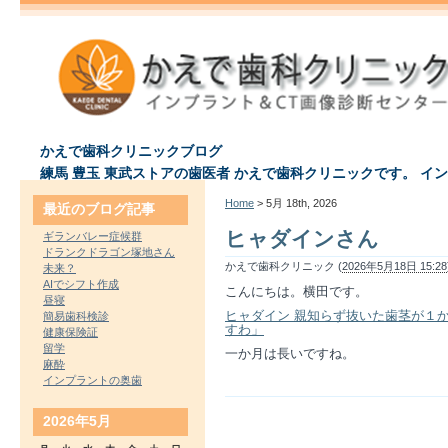
かえで歯科クリニックブログ
練馬 豊玉 東武ストアの歯医者 かえで歯科クリニックです。 イ
Home
> 5月 18th, 2026
最近のブログ記事
ヒャダインさん
ギランバレー症候群
ドランクドラゴン塚地さん
かえで歯科クリニック (
2026年5月18日 15:28
未来？
AIでシフト作成
こんにちは。横田です。
昼寝
ヒャダイン 親知らず抜いた歯茎が１
簡易歯科検診
すわ」
健康保険証
留学
一か月は長いですね。
麻酔
インプラントの奥歯
2026年5月