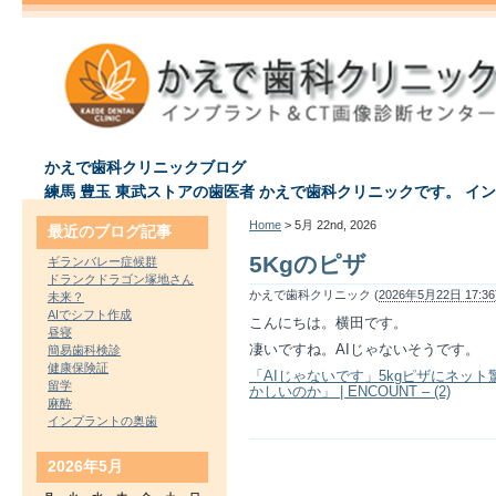
かえで歯科クリニックブログ
練馬 豊玉 東武ストアの歯医者 かえで歯科クリニックです。 イ
Home
> 5月 22nd, 2026
最近のブログ記事
5Kgのピザ
ギランバレー症候群
ドランクドラゴン塚地さん
かえで歯科クリニック (
2026年5月22日 17:36
未来？
AIでシフト作成
こんにちは。横田です。
昼寝
凄いですね。AIじゃないそうです。
簡易歯科検診
健康保険証
「AIじゃないです」5kgピザにネッ
留学
かしいのか」 | ENCOUNT – (2)
麻酔
インプラントの奥歯
2026年5月