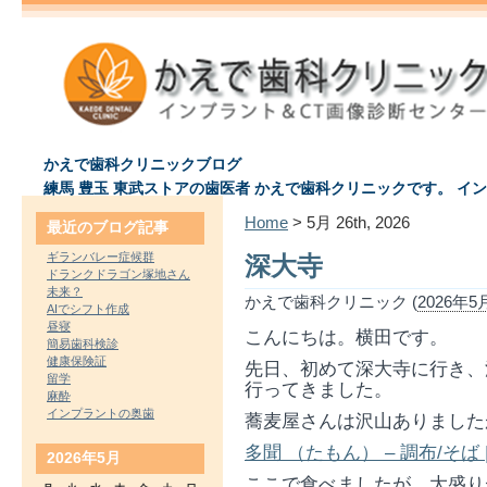
かえで歯科クリニックブログ
練馬 豊玉 東武ストアの歯医者 かえで歯科クリニックです。 イ
Home
> 5月 26th, 2026
最近のブログ記事
ギランバレー症候群
深大寺
ドランクドラゴン塚地さん
未来？
かえで歯科クリニック (
2026年5月
AIでシフト作成
昼寝
こんにちは。横田です。
簡易歯科検診
健康保険証
先日、初めて深大寺に行き、
留学
行ってきました。
麻酔
インプラントの奥歯
蕎麦屋さんは沢山ありました
多聞 （たもん） – 調布/そば 
2026年5月
ここで食べましたが、大盛り