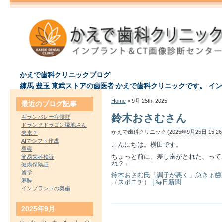
かえで歯科クリニックブログ
練馬 豊玉 東武ストアの歯医者 かえで歯科クリニックです。 イ
Home
> 9月 25th, 2025
最近のブログ記事
鈴木おさむさん
ギランバレー症候群
ドランクドラゴン塚地さん
かえで歯科クリニック (
2025年9月25日 15:26
未来？
AIでシフト作成
こんにちは。横田です。
昼寝
ちょっと前に、差し歯がとれた、って
簡易歯科検診
ね？」
健康保険証
留学
鈴木おさむ氏「調子が悪く」急きょ歯
麻酔
（スポニチ） | 毎日新聞
インプラントの奥歯
2025年9月