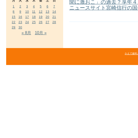
月
火
水
木
金
土
日
聞に激おこ」の過去？享年４
1
2
3
4
5
6
7
ニュースサイト宮崎信行の国
8
9
10
11
12
13
14
15
16
17
18
19
20
21
22
23
24
25
26
27
28
29
30
« 8月
10月 »
かえで歯科クリニ