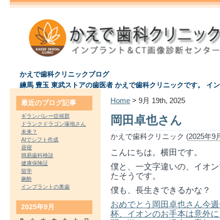
かえで歯科クリニックブログ
練馬 豊玉 東武ストアの歯医者 かえで歯科クリニックです。 イ
Home
> 9月 19th, 2025
最近のブログ記事
ギランバレー症候群
岡田卓也さん
ドランクドラゴン塚地さん
未来？
かえで歯科クリニック (
2025年9月
AIでシフト作成
昼寝
こんにちは。横田です。
簡易歯科検診
健康保険証
僕と、一文字違いの、イオン
留学
たそうです。
麻酔
インプラントの奥歯
僕も、長生きできるかな？
おめでとう岡田卓也さん今週
2025年9月
杯、イオンのお手本は意外に