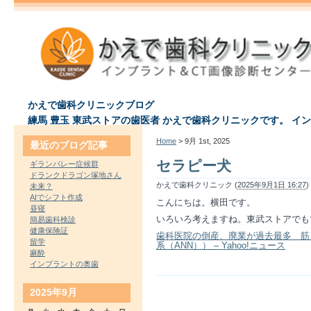
かえで歯科クリニックブログ
練馬 豊玉 東武ストアの歯医者 かえで歯科クリニックです。 イ
Home
> 9月 1st, 2025
最近のブログ記事
セラピー犬
ギランバレー症候群
ドランクドラゴン塚地さん
かえで歯科クリニック (
2025年9月1日 16:27
)
未来？
AIでシフト作成
こんにちは。横田です。
昼寝
いろいろ考えますね。東武ストアでも
簡易歯科検診
健康保険証
歯科医院の倒産、廃業が過去最多 筋
留学
系（ANN）） – Yahoo!ニュース
麻酔
インプラントの奥歯
2025年9月