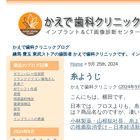
かえで歯科クリニックブログ
練馬 豊玉 東武ストアの歯医者 かえで歯科クリニックです。 イ
Home
> 9月 25th, 2024
最近のブログ記事
ギランバレー症候群
糸ようじ
ドランクドラゴン塚地さん
未来？
かえで歯科クリニック (
2024年9月
AIでシフト作成
昼寝
こんにちは。横田です。
簡易歯科検診
健康保険証
日本では、フロスよりも、糸
留学
は？商品名なのですが、凄い
麻酔
インプラントの奥歯
小林製薬・山根聡社長、糸よ
の推薦取消受け – 日本経済新聞 (n
2024年9月