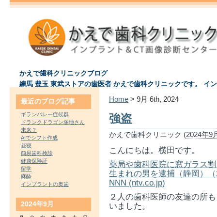
かえで歯科クリニックブログ
練馬 豊玉 東武ストアの歯医者 かえで歯科クリニックです。 イ
Home
> 9月 6th, 2024
最近のブログ記事
ギランバレー症候群
強盗
ドランクドラゴン塚地さん
未来？
かえで歯科クリニック (
2024年9月
AIでシフト作成
昼寝
こんにちは。横田です。
簡易歯科検診
健康保険証
薬局や歯科医院に窓ガラス割
留学
生まれの男を逮捕（静岡）（2024
麻酔
NNN (ntv.co.jp)
インプラントの奥歯
２人の歯科医師の友達の所も
2024年9月
いました。