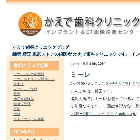
かえで歯科クリニックブログ
練馬 豊玉 東武ストアの歯医者 かえで歯科クリニックです。 イ
Home
> 9月 19th, 2024
最近のブログ記事
ミーレ
ギランバレー症候群
ドランクドラゴン塚地さん
かえで歯科クリニック (
2024年9月19日 15:17
未来？
AIでシフト作成
こんにちは。横田です。
昼寝
器具の洗浄にミーレを使っているので
簡易歯科検診
健康保険証
５年目なんです。一回は修理かな。長
留学
360PRO衛生コンセプト (miele.co.jp)
麻酔
インプラントの奥歯
2024年9月