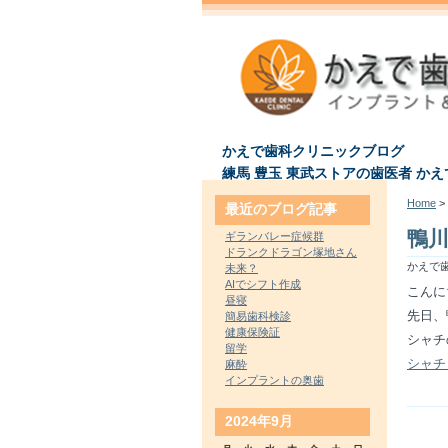
かえで歯科クリニックブログ
練馬 豊玉 東武ストアの歯医者 か
Home
> 
最近のブログ記事
鴨
ギランバレー症候群
ドランクドラゴン塚地さん
かえで歯
未来？
AIでシフト作成
こんに
昼寝
先日、
簡易歯科検診
健康保険証
シャチ
留学
シャチ｜
麻酔
インプラントの奥歯
2024年9月