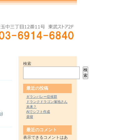
検索
検
索
最近の投稿
ギランバレー症候群
ドランクドラゴン塚地さん
未来？
AIでシフト作成
)
昼寝
最近のコメント
表示できるコメントはあ