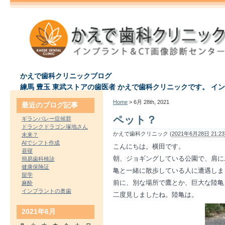
かえで歯科クリニックブログ
練馬 豊玉 東武ストアの歯医者 かえで歯科クリニックです。 イ
Home
> 6月 28th, 2021
最近のブログ記事
ペット？
ギランバレー症候群
ドランクドラゴン塚地さん
かえで歯科クリニック (
2021年6月28日 21:23
未来？
AIでシフト作成
こんにちは。横田です。
昼寝
朝、ジョギングしている公園で、肩に
簡易歯科検診
健康保険証
亀と一緒に散歩している人に遭遇しま
留学
前に、別な場所で鷹とか、巨大な陸亀
麻酔
インプラントの奥歯
二度見しましたね。陸亀は。
2021年6月