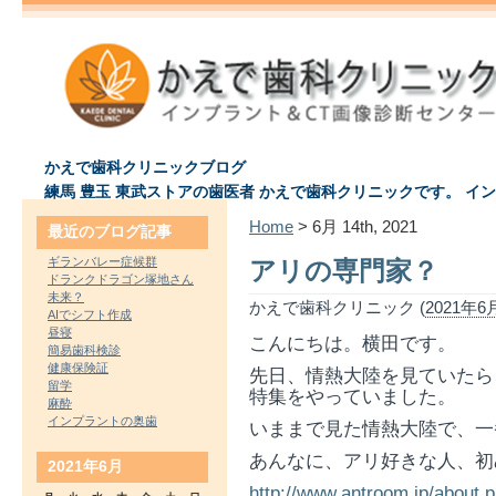
かえで歯科クリニックブログ
練馬 豊玉 東武ストアの歯医者 かえで歯科クリニックです。 イ
Home
> 6月 14th, 2021
最近のブログ記事
ギランバレー症候群
アリの専門家？
ドランクドラゴン塚地さん
未来？
かえで歯科クリニック (
2021年6月
AIでシフト作成
昼寝
こんにちは。横田です。
簡易歯科検診
健康保険証
先日、情熱大陸を見ていたら
留学
特集をやっていました。
麻酔
インプラントの奥歯
いままで見た情熱大陸で、一
あんなに、アリ好きな人、初
2021年6月
http://www.antroom.jp/about.