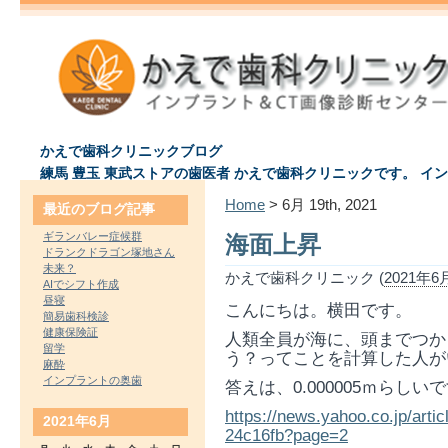
かえで歯科クリニックブログ
練馬 豊玉 東武ストアの歯医者 かえで歯科クリニックです。 イ
Home
> 6月 19th, 2021
最近のブログ記事
ギランバレー症候群
海面上昇
ドランクドラゴン塚地さん
未来？
かえで歯科クリニック (
2021年6月
AIでシフト作成
昼寝
こんにちは。横田です。
簡易歯科検診
健康保険証
人類全員が海に、頭までつか
留学
う？ってことを計算した人が
麻酔
インプラントの奥歯
答えは、0.000005ｍらし
https://news.yahoo.co.jp/art
2021年6月
24c16fb?page=2