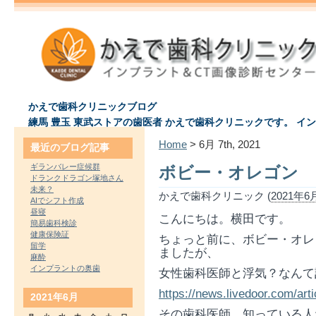
かえで歯科クリニックブログ
練馬 豊玉 東武ストアの歯医者 かえで歯科クリニックです。 イ
Home
> 6月 7th, 2021
最近のブログ記事
ギランバレー症候群
ボビー・オレゴン
ドランクドラゴン塚地さん
未来？
かえで歯科クリニック (
2021年6月
AIでシフト作成
昼寝
こんにちは。横田です。
簡易歯科検診
健康保険証
ちょっと前に、ボビー・オレ
留学
ましたが、
麻酔
インプラントの奥歯
女性歯科医師と浮気？なんて
https://news.livedoor.com/arti
2021年6月
その歯科医師、知っている人