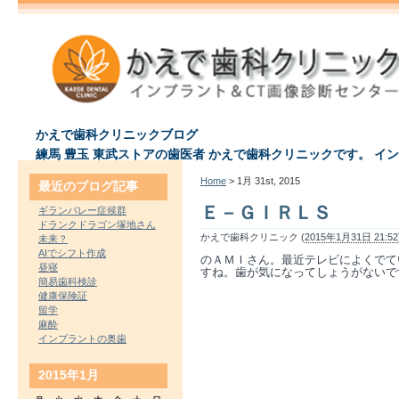
かえで歯科クリニックブログ
練馬 豊玉 東武ストアの歯医者 かえで歯科クリニックです。 イ
Home
> 1月 31st, 2015
最近のブログ記事
Ｅ－ＧＩＲＬＳ
ギランバレー症候群
ドランクドラゴン塚地さん
かえで歯科クリニック (
2015年1月31日 21:52
未来？
AIでシフト作成
のＡＭＩさん。最近テレビによくでて
昼寝
すね。歯が気になってしょうがないで
簡易歯科検診
健康保険証
留学
麻酔
インプラントの奥歯
2015年1月