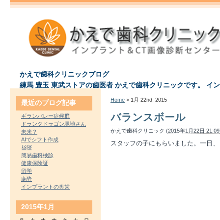
かえで歯科クリニックブログ
練馬 豊玉 東武ストアの歯医者 かえで歯科クリニックです。 イ
Home
> 1月 22nd, 2015
最近のブログ記事
バランスボール
ギランバレー症候群
ドランクドラゴン塚地さん
かえで歯科クリニック (
2015年1月22日 21:09
未来？
AIでシフト作成
スタッフの子にもらいました。一日、
昼寝
簡易歯科検診
健康保険証
留学
麻酔
インプラントの奥歯
2015年1月