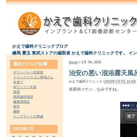
かえで歯科クリニックブログ
練馬 豊玉 東武ストアの歯医者 かえで歯科クリニックです。 イ
Home
> 1月 7th, 2015
最近のブログ記事
治安の悪い混浴露天風
ギランバレー症候群
ドランクドラゴン塚地さん
かえで歯科クリニック (
2015年1月7日 15:44
)
未来？
AIでシフト作成
名探偵コナン、なみですね。
昼寝
簡易歯科検診
健康保険証
留学
麻酔
インプラントの奥歯
2015年1月