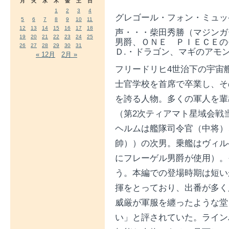
月
火
水
木
金
土
日
1
2
3
4
グレゴール・フォン・ミ
5
6
7
8
9
10
11
12
13
14
15
16
17
18
声・・・柴田秀勝（マジンガ
19
20
21
22
23
24
25
男爵、ＯＮＥ ＰＩＥＣＥの
26
27
28
29
30
31
Ｄ.・ドラゴン、マギのアモ
« 12月
2月 »
フリードリヒ4世治下の宇宙
士官学校を首席で卒業し、そ
を誇る人物。多くの軍人を輩
（第2次ティアマト星域会戦
ヘルムは艦隊司令官（中将）
帥））の次男。乗艦はヴィル
にフレーゲル男爵が使用）。
う。本編での登場時期は短い
揮をとっており、出番が多く
威厳が軍服を纏ったような堂
い」と評されていた。ライン