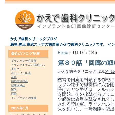
かえで歯科クリニックブログ
練馬 豊玉 東武ストアの歯医者 かえで歯科クリニックです。 イ
Home
> 1月 19th, 2015
最近のブログ記事
ギランバレー症候群
第８０話「回廊の戦
ドランクドラゴン塚地さん
未来？
かえで歯科クリニック (
2015年1月
AIでシフト作成
昼寝
機雷で回廊を封鎖する作戦に
簡易歯科検診
ッフル粒子で機雷原に穴を開
健康保険証
受けたヤン艦隊は、メルカッ
留学
を開始。その攻撃からブリュ
麻酔
インプラントの奥歯
ツ艦隊は旗艦を撃沈されてし
される帝国軍。ラインハルト
2015年1月
火を集中し、一時艦隊を後退