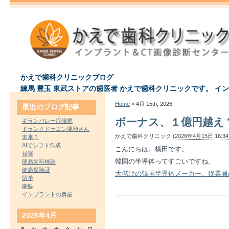
かえで歯科クリニックブログ
練馬 豊玉 東武ストアの歯医者 かえで歯科クリニックです。 イ
Home
> 4月 15th, 2026
最近のブログ記事
ボーナス、１億円越え
ギランバレー症候群
ドランクドラゴン塚地さん
かえで歯科クリニック (
2026年4月15日 16:34
未来？
AIでシフト作成
こんにちは。横田です。
昼寝
韓国の半導体ってすごいですね。
簡易歯科検診
健康保険証
大儲けの韓国半導体メーカー、従業員
留学
麻酔
インプラントの奥歯
2026年4月