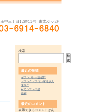
検索
検
索
最近の投稿
ギランバレー症候群
ドランクドラゴン塚地さん
未来？
AIでシフト作成
昼寝
最近のコメント
表示できるコメントはあ