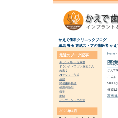
かえで歯科クリニックブログ
練馬 豊玉 東武ストアの歯医者 か
Home
> 
最近のブログ記事
医
ギランバレー症候群
ドランクドラゴン塚地さん
かえで歯
未来？
AIでシフト作成
こんに
昼寝
500
簡易歯科検診
健康保険証
備蓄は
留学
高市首
麻酔
インプラントの奥歯
2026年4月