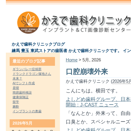
かえで歯科クリニックブログ
練馬 豊玉 東武ストアの歯医者 かえで歯科クリニックです。 イ
Home
> 5月, 2026
最近のブログ記事
ギランバレー症候群
口腔崩壊外来
ドランクドラゴン塚地さん
未来？
かえで歯科クリニック (
2026年5月
AIでシフト作成
昼寝
こんにちは。横田です。
簡易歯科検診
健康保険証
よしどめ歯科グループ、日本
留学
開始 : J-CAST ニュース
麻酔
インプラントの奥歯
「なんとか」外来って、自由
口臭とか、スペシャルニーズ
2026年5月
よしどめ歯科グループ、日本