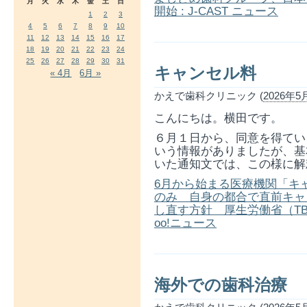
月
火
水
木
金
土
日
開始 : J-CAST ニュース
1
2
3
4
5
6
7
8
9
10
11
12
13
14
15
16
17
18
19
20
21
22
23
24
25
26
27
28
29
30
31
キャンセル料
« 4月
6月 »
かえで歯科クリニック (
2026年5月
こんにちは。横田です。
６月１日から、同意を得てい
いう情報がありましたが、基
いた通知文では、この様に解
6月から始まる医療機関「キ
のみ 自身の都合で直前キャ
し直す方針 厚生労働省（TBS NEW
oo!ニュース
海外での歯科治療