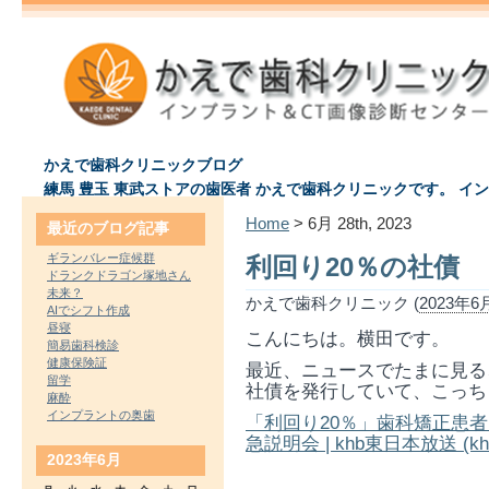
かえで歯科クリニックブログ
練馬 豊玉 東武ストアの歯医者 かえで歯科クリニックです。 イ
Home
> 6月 28th, 2023
最近のブログ記事
ギランバレー症候群
利回り20％の社債
ドランクドラゴン塚地さん
未来？
かえで歯科クリニック (
2023年6月
AIでシフト作成
昼寝
こんにちは。横田です。
簡易歯科検診
健康保険証
最近、ニュースでたまに見る
留学
社債を発行していて、こっち
麻酔
インプラントの奥歯
「利回り20％」歯科矯正患
急説明会 | khb東日本放送 (khb-t
2023年6月