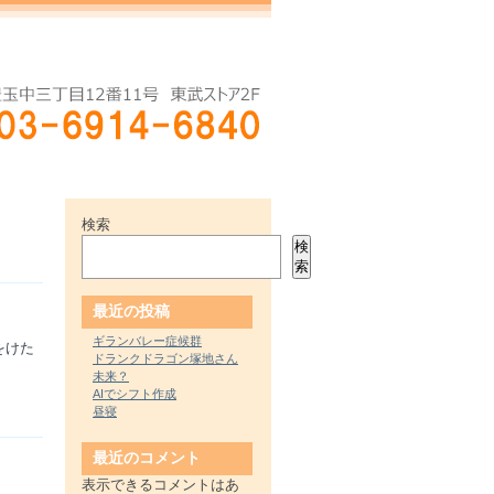
検索
検
索
最近の投稿
ギランバレー症候群
をけた
ドランクドラゴン塚地さん
未来？
AIでシフト作成
昼寝
最近のコメント
表示できるコメントはあ