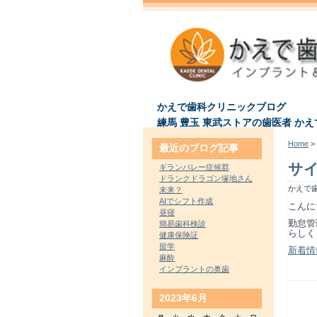
かえで歯科クリニックブログ
練馬 豊玉 東武ストアの歯医者 か
Home
> 
最近のブログ記事
サ
ギランバレー症候群
ドランクドラゴン塚地さん
かえで歯
未来？
AIでシフト作成
こんに
昼寝
勤怠管
簡易歯科検診
らしく
健康保険証
留学
新着情報
麻酔
インプラントの奥歯
2023年6月