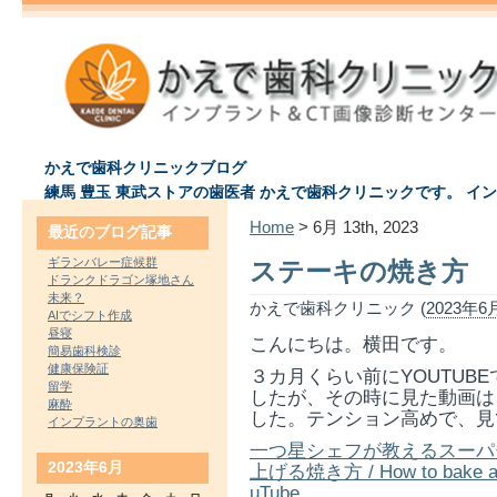
かえで歯科クリニックブログ
練馬 豊玉 東武ストアの歯医者 かえで歯科クリニックです。 イ
Home
> 6月 13th, 2023
最近のブログ記事
ギランバレー症候群
ステーキの焼き方
ドランクドラゴン塚地さん
未来？
かえで歯科クリニック (
2023年6月
AIでシフト作成
昼寝
こんにちは。横田です。
簡易歯科検診
健康保険証
３カ月くらい前にYOUTUB
留学
したが、その時に見た動画は
麻酔
した。テンション高めで、見
インプラントの奥歯
一つ星シェフが教えるスーパ
2023年6月
上げる焼き方 / How to bake a 
uTube