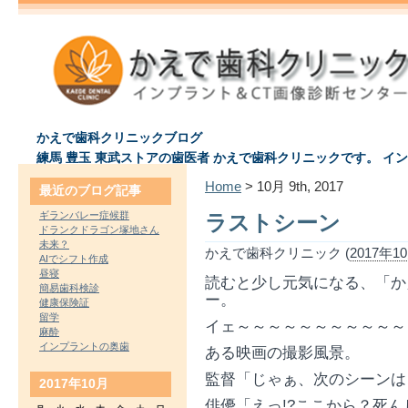
かえで歯科クリニックブログ
練馬 豊玉 東武ストアの歯医者 かえで歯科クリニックです。 イ
Home
> 10月 9th, 2017
最近のブログ記事
ギランバレー症候群
ラストシーン
ドランクドラゴン塚地さん
未来？
かえで歯科クリニック (
2017年10
AIでシフト作成
昼寝
読むと少し元気になる、「か
簡易歯科検診
ー。
健康保険証
留学
イェ～～～～～～～～～～～
麻酔
インプラントの奥歯
ある映画の撮影風景。
監督「じゃぁ、次のシーンは
2017年10月
俳優「えっ!?ここから？死ん