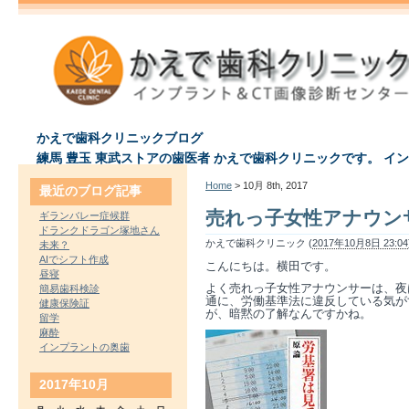
かえで歯科クリニックブログ
練馬 豊玉 東武ストアの歯医者 かえで歯科クリニックです。 イ
Home
> 10月 8th, 2017
最近のブログ記事
売れっ子女性アナウン
ギランバレー症候群
ドランクドラゴン塚地さん
かえで歯科クリニック (
2017年10月8日 23:04
未来？
AIでシフト作成
こんにちは。横田です。
昼寝
よく売れっ子女性アナウンサーは、夜
簡易歯科検診
通に、労働基準法に違反している気が
健康保険証
が、暗黙の了解なんですかね。
留学
麻酔
インプラントの奥歯
2017年10月