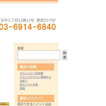
検索
検
索
最近の投稿
ギランバレー症候群
ドランクドラゴン塚地さん
未来？
AIでシフト作成
昼寝
最近のコメント
表示できるコメントはあ