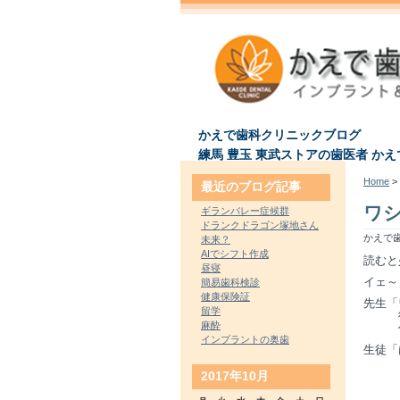
かえで歯科クリニックブログ
練馬 豊玉 東武ストアの歯医者 か
Home
> 
最近のブログ記事
ワ
ギランバレー症候群
ドランクドラゴン塚地さん
かえで歯
未来？
AIでシフト作成
読むと
昼寝
イェ～
簡易歯科検診
健康保険証
先生「
留学
彼の
麻酔
何故
インプラントの奥歯
生徒「
2017年10月