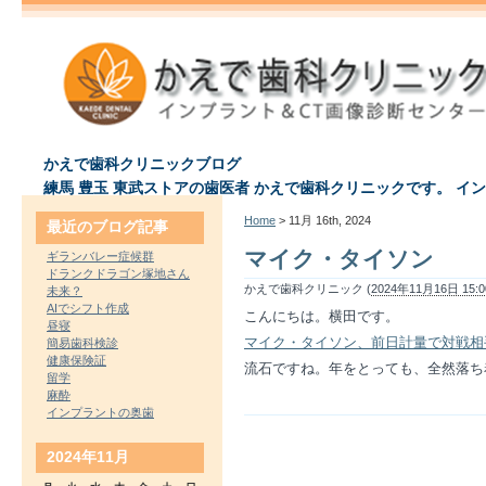
かえで歯科クリニックブログ
練馬 豊玉 東武ストアの歯医者 かえで歯科クリニックです。 イ
Home
> 11月 16th, 2024
最近のブログ記事
マイク・タイソン
ギランバレー症候群
ドランクドラゴン塚地さん
かえで歯科クリニック (
2024年11月16日 15:0
未来？
AIでシフト作成
こんにちは。横田です。
昼寝
マイク・タイソン、前日計量で対戦相
簡易歯科検診
健康保険証
流石ですね。年をとっても、全然落ち
留学
麻酔
インプラントの奥歯
2024年11月