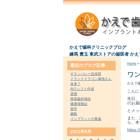
かえで歯科クリニックブログ
練馬 豊玉 東武ストアの歯医者 か
Home
> 
最近のブログ記事
ワ
ギランバレー症候群
ドランクドラゴン塚地さん
かえで歯
未来？
AIでシフト作成
こんに
昼寝
先日、
簡易歯科検診
のお届
健康保険証
留学
とメッ
麻酔
また、
インプラントの奥歯
ら、本
https:/
2021年9月