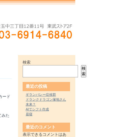
検索
検
索
最近の投稿
ギランバレー症候群
カード
ドランクドラゴン塚地さん
未来？
AIでシフト作成
昼寝
てみた
最近のコメント
表示できるコメントはあ