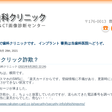
えで歯科クリニックです。 インプラント 審美は当歯科医院へどうぞ。
9月 28th, 2021
ンクリック詐欺？
科クリニック (
2021年9月28日 22:24
)
ちは。横田です。
スマホのSMSに、「楽天カードからです。登録情報に不備があり、更新時に
けができない状況です」
セージが来ました。
詐欺か。と、ちょっと放置していたのですが、送られてきた電話番号を調べ
当に楽天からでした。危ない・・・。
/www.rakuten-card.co.jp/security/security-info/phishingsms/