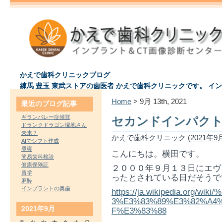
かえで歯科クリニックブログ
練馬 豊玉 東武ストアの歯医者 かえで歯科クリニックです。 イ
Home
> 9月 13th, 2021
最近のブログ記事
ギランバレー症候群
セカンドインパク
ドランクドラゴン塚地さん
未来？
かえで歯科クリニック (
2021年9月
AIでシフト作成
昼寝
こんにちは。横田です。
簡易歯科検診
健康保険証
２０００年９月１３日にエヴ
留学
ったとされている日だそうで
麻酔
インプラントの奥歯
https://ja.wikipedia.org
3%E3%83%89%E3%82%A4
2021年9月
F%E3%83%88