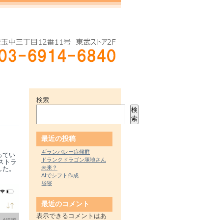
検索
検
索
最近の投稿
ギランバレー症候群
ってい
ドランクドラゴン塚地さん
ストラ
未来？
した。
AIでシフト作成
昼寝
最近のコメント
表示できるコメントはあ