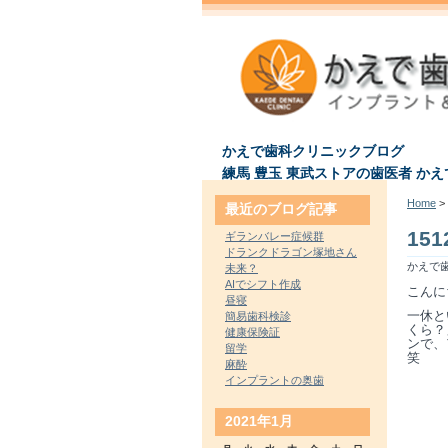
かえで歯科クリニックブログ
練馬 豊玉 東武ストアの歯医者 か
Home
> 
最近のブログ記事
151
ギランバレー症候群
ドランクドラゴン塚地さん
かえで歯
未来？
AIでシフト作成
こんに
昼寝
一休と
簡易歯科検診
くら？
健康保険証
ンで、
留学
笑
麻酔
インプラントの奥歯
2021年1月