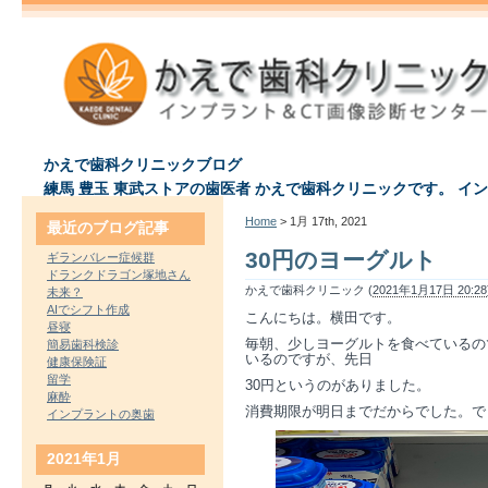
かえで歯科クリニックブログ
練馬 豊玉 東武ストアの歯医者 かえで歯科クリニックです。 イ
Home
> 1月 17th, 2021
最近のブログ記事
30円のヨーグルト
ギランバレー症候群
ドランクドラゴン塚地さん
かえで歯科クリニック (
2021年1月17日 20:28
未来？
AIでシフト作成
こんにちは。横田です。
昼寝
毎朝、少しヨーグルトを食べているの
簡易歯科検診
いるのですが、先日
健康保険証
留学
30円というのがありました。
麻酔
消費期限が明日までだからでした。で
インプラントの奥歯
2021年1月