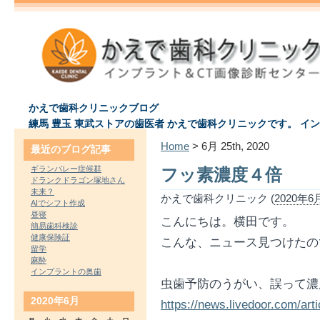
かえで歯科クリニックブログ
練馬 豊玉 東武ストアの歯医者 かえで歯科クリニックです。 イ
Home
> 6月 25th, 2020
最近のブログ記事
ギランバレー症候群
フッ素濃度４倍
ドランクドラゴン塚地さん
未来？
かえで歯科クリニック (
2020年6月
AIでシフト作成
昼寝
こんにちは。横田です。
簡易歯科検診
健康保険証
こんな、ニュース見つけたの
留学
麻酔
インプラントの奥歯
虫歯予防のうがい、誤って濃
2020年6月
https://news.livedoor.com/arti