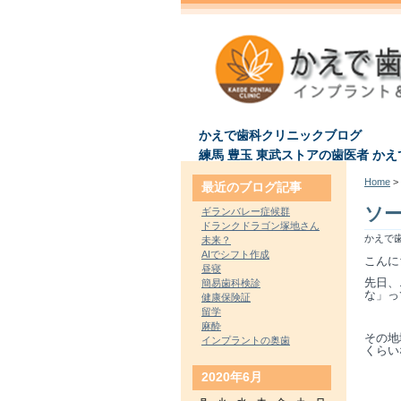
かえで歯科クリニックブログ
練馬 豊玉 東武ストアの歯医者 か
Home
> 
最近のブログ記事
ソ
ギランバレー症候群
ドランクドラゴン塚地さん
かえで歯
未来？
AIでシフト作成
こんに
昼寝
先日、
簡易歯科検診
な」っ
健康保険証
留学
麻酔
その地
インプラントの奥歯
くらい
2020年6月