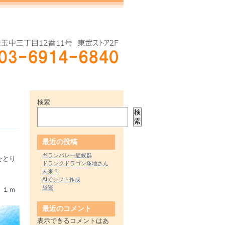
検索
検
索
最近の投稿
ギランバレー症候群
をとり
ドランクドラゴン塚地さん
未来？
AIでシフト作成
昼寝
。１ｍ
最近のコメント
表示できるコメントはあ