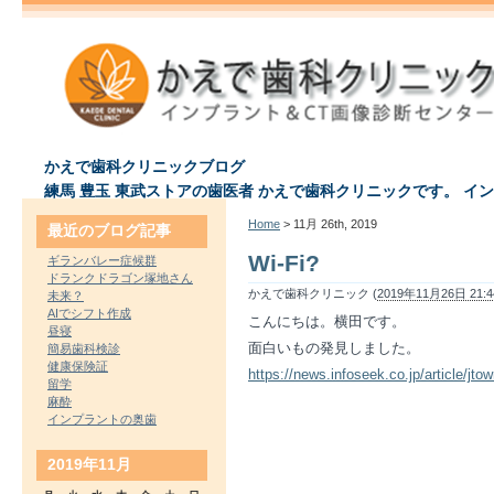
かえで歯科クリニックブログ
練馬 豊玉 東武ストアの歯医者 かえで歯科クリニックです。 イ
Home
> 11月 26th, 2019
最近のブログ記事
Wi-Fi?
ギランバレー症候群
ドランクドラゴン塚地さん
かえで歯科クリニック (
2019年11月26日 21:4
未来？
AIでシフト作成
こんにちは。横田です。
昼寝
面白いもの発見しました。
簡易歯科検診
健康保険証
https://news.infoseek.co.jp/article/jt
留学
麻酔
インプラントの奥歯
2019年11月