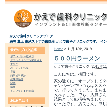
かえで歯科クリニックブログ
練馬 豊玉 東武ストアの歯医者 かえで歯科クリニックです。 イ
Home
> 11月 18th, 2019
最近のブログ記事
ギランバレー症候群
５００円ラーメン
ドランクドラゴン塚地さん
未来？
かえで歯科クリニック (
2019年11
AIでシフト作成
昼寝
こんにちは。横田です。
簡易歯科検診
健康保険証
家の近くに、オープンして２
留学
ャンペーンでいつもは８８０
麻酔
で、行ってきました。まあま
インプラントの奥歯
入れました。でも、店員さん
結果として結構待ちました。
2019年11月
かったです。店長さん、申し