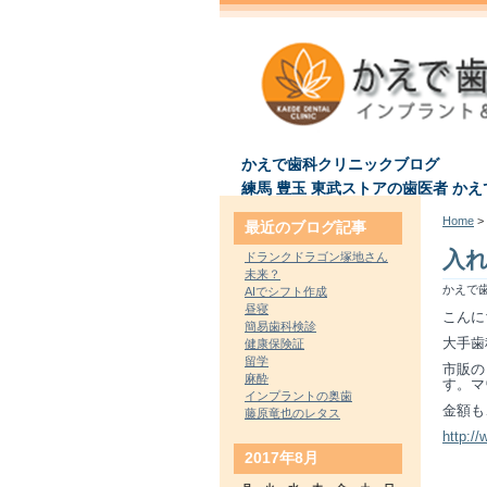
かえで歯科クリニックブログ
練馬 豊玉 東武ストアの歯医者 か
Home
> 
最近のブログ記事
入
ドランクドラゴン塚地さん
未来？
かえで歯
AIでシフト作成
昼寝
こんに
簡易歯科検診
大手歯
健康保険証
留学
市販の
麻酔
す。マ
インプラントの奥歯
金額も
藤原竜也のレタス
http://
2017年8月