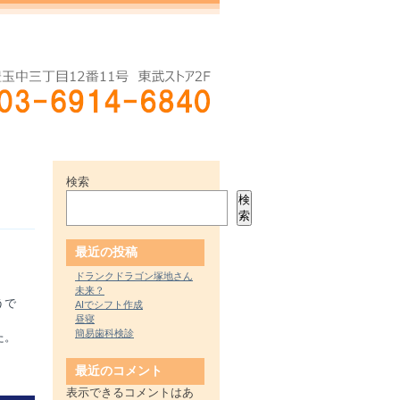
検索
検
索
最近の投稿
ドランクドラゴン塚地さん
未来？
うで
AIでシフト作成
昼寝
簡易歯科検診
た。
最近のコメント
表示できるコメントはあ