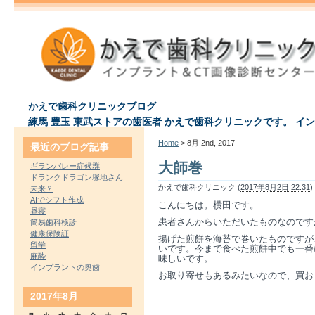
かえで歯科クリニックブログ
練馬 豊玉 東武ストアの歯医者 かえで歯科クリニックです。 イ
Home
> 8月 2nd, 2017
最近のブログ記事
大師巻
ギランバレー症候群
ドランクドラゴン塚地さん
かえで歯科クリニック (
2017年8月2日 22:31
)
未来？
AIでシフト作成
こんにちは。横田です。
昼寝
患者さんからいただいたものなのです
簡易歯科検診
健康保険証
揚げた煎餅を海苔で巻いたものですが
留学
いです。今まで食べた煎餅中でも一番
麻酔
味しいです。
インプラントの奥歯
お取り寄せもあるみたいなので、買お
2017年8月