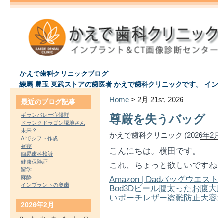
かえで歯科クリニックブログ
練馬 豊玉 東武ストアの歯医者 かえで歯科クリニックです。 イ
Home
> 2月 21st, 2026
最近のブログ記事
ギランバレー症候群
尊厳を失うバッグ
ドランクドラゴン塚地さん
未来？
かえで歯科クリニック (
2026年2月
AIでシフト作成
昼寝
こんにちは。横田です。
簡易歯科検診
健康保険証
これ、ちょっと欲しいですね
留学
麻酔
Amazon | Dadバッグウ
インプラントの奥歯
Bod3Dビール腹太ったお
いポーチレザー盗難防止大容量
2026年2月