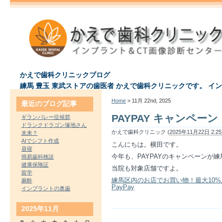
かえで歯科クリニックブログ
練馬 豊玉 東武ストアの歯医者 かえで歯科クリニックです。 イ
Home
> 11月 22nd, 2025
最近のブログ記事
PAYPAY キャンペーン
ギランバレー症候群
ドランクドラゴン塚地さん
かえで歯科クリニック (
2025年11月22日 2:25
未来？
AIでシフト作成
こんにちは。横田です。
昼寝
今年も、PAYPAYのキャンペーンが
簡易歯科検診
健康保険証
当院も対象店舗ですよ。
留学
練馬区内のお店でお買い物！最大10%
麻酔
PayPay
インプラントの奥歯
2025年11月