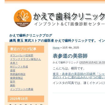
かえで歯科クリニックブログ
練馬 豊玉 東武ストアの歯医者 かえで歯科クリニックです。 イ
Home
> 10月 4th, 2025
最近のブログ記事
表参道の美容師
ギランバレー症候群
ドランクドラゴン塚地さん
かえで歯科クリニック (
2025年10月4日 16:33
未来？
AIでシフト作成
こんにちは。横田です。
昼寝
東京・表参道の美容師の33歳男「シ
簡易歯科検診
店のトイレに連れ込みわいせつの疑い
健康保険証
留学
インスタの写真では、凄くイケメンに
麻酔
インプラントの奥歯
2025年10月