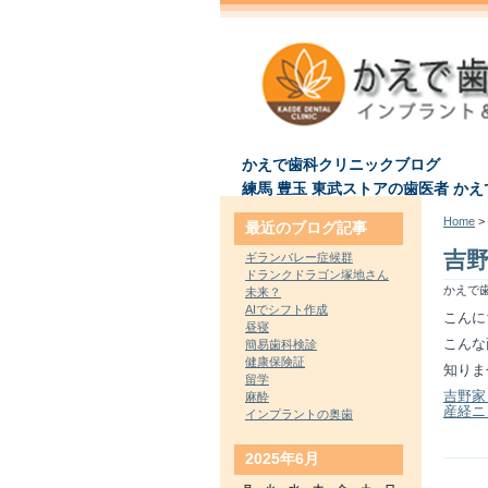
かえで歯科クリニックブログ
練馬 豊玉 東武ストアの歯医者 か
Home
> 
最近のブログ記事
吉
ギランバレー症候群
ドランクドラゴン塚地さん
かえで歯
未来？
AIでシフト作成
こんに
昼寝
こんな
簡易歯科検診
健康保険証
知りま
留学
吉野家
麻酔
産経ニ
インプラントの奥歯
2025年6月