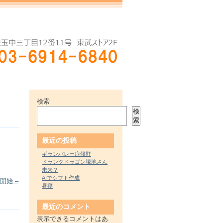
検索
検
索
最近の投稿
ギランバレー症候群
ドランクドラゴン塚地さん
未来？
AIでシフト作成
開始 –
昼寝
最近のコメント
表示できるコメントはあ