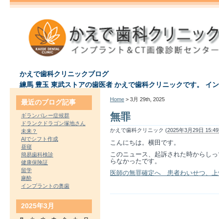
かえで歯科クリニックブログ
練馬 豊玉 東武ストアの歯医者 かえで歯科クリニックです。 イ
Home
> 3月 29th, 2025
最近のブログ記事
無罪
ギランバレー症候群
ドランクドラゴン塚地さん
かえで歯科クリニック (
2025年3月29日 15:49
未来？
AIでシフト作成
こんにちは。横田です。
昼寝
このニュース、起訴された時からしっ
簡易歯科検診
らなかったです。
健康保険証
留学
医師の無罪確定へ 患者わいせつ、上告せ
麻酔
インプラントの奥歯
2025年3月