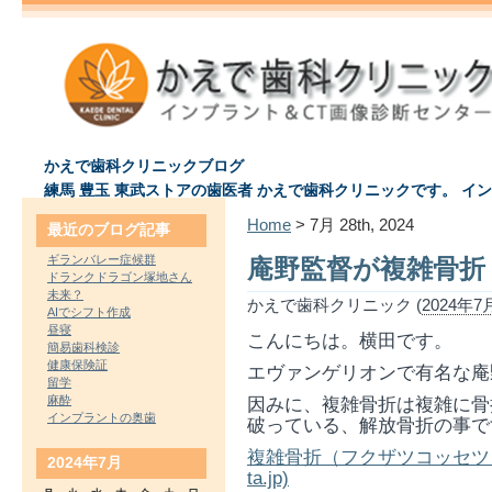
かえで歯科クリニックブログ
練馬 豊玉 東武ストアの歯医者 かえで歯科クリニックです。 イ
Home
> 7月 28th, 2024
最近のブログ記事
ギランバレー症候群
庵野監督が複雑骨折
ドランクドラゴン塚地さん
未来？
かえで歯科クリニック (
2024年7月
AIでシフト作成
昼寝
こんにちは。横田です。
簡易歯科検診
健康保険証
エヴァンゲリオンで有名な庵
留学
麻酔
因みに、複雑骨折は複雑に骨
インプラントの奥歯
破っている、解放骨折の事で
複雑骨折（フクザツコッセツ）
2024年7月
ta.jp)